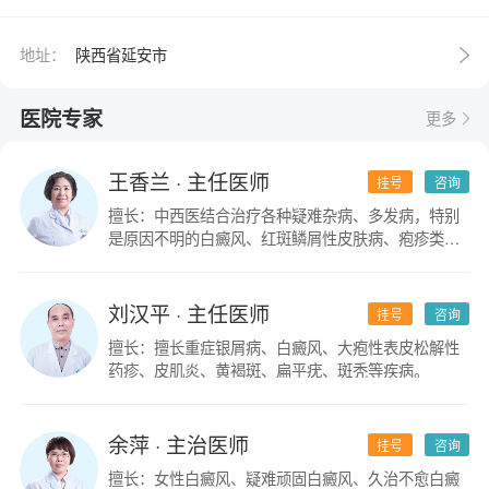
地址：
陕西省延安市
医院专家
更多
王香兰
· 主任医师
挂号
咨询
擅长：中西医结合治疗各种疑难杂病、多发病，特别
是原因不明的白癜风、红斑鳞屑性皮肤病、疱疹类皮
肤病。
刘汉平
· 主任医师
挂号
咨询
擅长：擅长重症银屑病、白癜风、大疱性表皮松解性
药疹、皮肌炎、黄褐斑、扁平疣、斑秃等疾病。
余萍
· 主治医师
挂号
咨询
擅长：女性白癜风、疑难顽固白癜风、久治不愈白癜