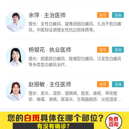
余萍
· 主治医师
挂号
咨询
擅长：女性白癜风、疑难顽固白癜风、久治不愈白癜
风，中医辩证调理女性抗白斑体质等。
杨银花
· 执业医师
挂号
咨询
擅长：颜面部白癜风、肢端型白癜风、泛发型白癜风
等多类型白癜风治疗。
赵丽敏
· 主任医师
挂号
咨询
擅长：皮炎、湿疹、银屑病、脱发、痤疮、带状疱
疹、梅毒、淋病、尿道炎、生殖器疱疹、尖锐湿疣及
皮肤科疑难杂症。