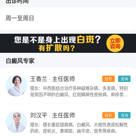
出诊时间
周一至周日
白癜风专家
王香兰
· 主任医师
挂号
咨询
擅长：中西医结合治疗各种疑难杂病、多发病，特别
是原因不明的白癜风、红斑鳞屑性皮肤病、疱疹类皮
肤病。
刘汉平
· 主任医师
挂号
咨询
擅长：擅长重症银屑病、白癜风、大疱性表皮松解性
药疹、皮肌炎、黄褐斑、扁平疣、斑秃等疾病。