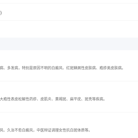
)
病、多发病，特别是原因不明的白癜风、红斑鳞屑性皮肤病、疱疹类皮肤病。
大疱性表皮松解性药疹、皮肌炎、黄褐斑、扁平疣、斑秃等疾病。
风、久治不愈白癜风，中医辩证调理女性抗白斑体质等。