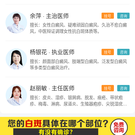
余萍
· 主治医师
挂号
咨询
擅长：女性白癜风、疑难顽固白癜风、久治不愈白癜
风，中医辩证调理女性抗白斑体质等。
杨银花
· 执业医师
挂号
咨询
擅长：颜面部白癜风、肢端型白癜风、泛发型白癜风
等多类型白癜风治疗。
赵丽敏
· 主任医师
挂号
咨询
擅长：皮炎、湿疹、银屑病、脱发、痤疮、带状疱
疹、梅毒、淋病、尿道炎、生殖器疱疹、尖锐湿疣及
皮肤科疑难杂症。