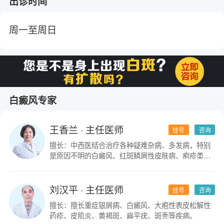
出诊时间
周一至周日
白癜风专家
王香兰
· 主任医师
挂号
咨询
擅长：中西医结合治疗各种疑难杂病、多发病，特别
是原因不明的白癜风、红斑鳞屑性皮肤病、疱疹类皮
肤病。
刘汉平
· 主任医师
挂号
咨询
擅长：擅长重症银屑病、白癜风、大疱性表皮松解性
药疹、皮肌炎、黄褐斑、扁平疣、斑秃等疾病。