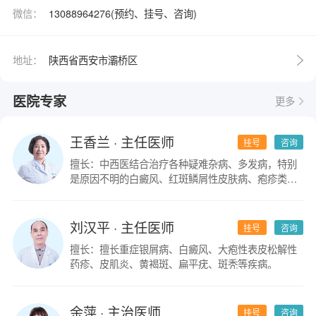
微信：
13088964276(预约、挂号、咨询)
地址：
陕西省西安市灞桥区
医院专家
更多
王香兰
· 主任医师
挂号
咨询
擅长：中西医结合治疗各种疑难杂病、多发病，特别
是原因不明的白癜风、红斑鳞屑性皮肤病、疱疹类皮
肤病。
刘汉平
· 主任医师
挂号
咨询
擅长：擅长重症银屑病、白癜风、大疱性表皮松解性
药疹、皮肌炎、黄褐斑、扁平疣、斑秃等疾病。
余萍
· 主治医师
挂号
咨询