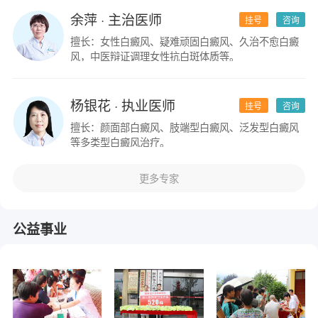
余萍
· 主治医师
挂号
咨询
擅长：女性白癜风、疑难顽固白癜风、久治不愈白癜
风，中医辩证调理女性抗白斑体质等。
杨银花
· 执业医师
挂号
咨询
擅长：颜面部白癜风、肢端型白癜风、泛发型白癜风
等多类型白癜风治疗。
更多专家
公益事业