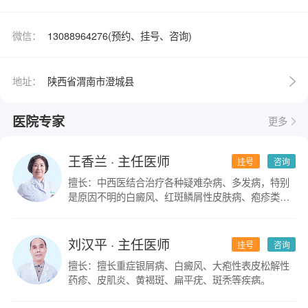
微信：
13088964276(预约、挂号、咨询)
地址：
陕西省渭南市澄城县
医院专家
更多
王香兰
· 主任医师
挂号
咨询
擅长：中西医结合治疗各种疑难杂病、多发病，特别
是原因不明的白癜风、红斑鳞屑性皮肤病、疱疹类皮
肤病。
刘汉平
· 主任医师
挂号
咨询
擅长：擅长重症银屑病、白癜风、大疱性表皮松解性
药疹、皮肌炎、黄褐斑、扁平疣、斑秃等疾病。