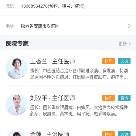
微信：
13088964276(预约、挂号、咨询)
地址：
陕西省安康市汉滨区
医院专家
更多
王香兰
· 主任医师
挂号
咨询
擅长：中西医结合治疗各种疑难杂病、多发病，特别
是原因不明的白癜风、红斑鳞屑性皮肤病、疱疹类皮
肤病。
刘汉平
· 主任医师
挂号
咨询
擅长：擅长重症银屑病、白癜风、大疱性表皮松解性
药疹、皮肌炎、黄褐斑、扁平疣、斑秃等疾病。
余萍
· 主治医师
挂号
咨询