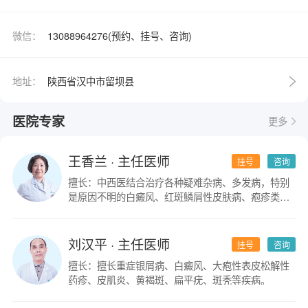
微信：
13088964276(预约、挂号、咨询)
地址：
陕西省汉中市留坝县
医院专家
更多
王香兰
· 主任医师
挂号
咨询
擅长：中西医结合治疗各种疑难杂病、多发病，特别
是原因不明的白癜风、红斑鳞屑性皮肤病、疱疹类皮
肤病。
刘汉平
· 主任医师
挂号
咨询
擅长：擅长重症银屑病、白癜风、大疱性表皮松解性
药疹、皮肌炎、黄褐斑、扁平疣、斑秃等疾病。