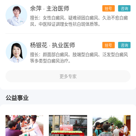
余萍
· 主治医师
挂号
咨询
擅长：女性白癜风、疑难顽固白癜风、久治不愈白癜
风，中医辩证调理女性抗白斑体质等。
杨银花
· 执业医师
挂号
咨询
擅长：颜面部白癜风、肢端型白癜风、泛发型白癜风
等多类型白癜风治疗。
更多专家
公益事业