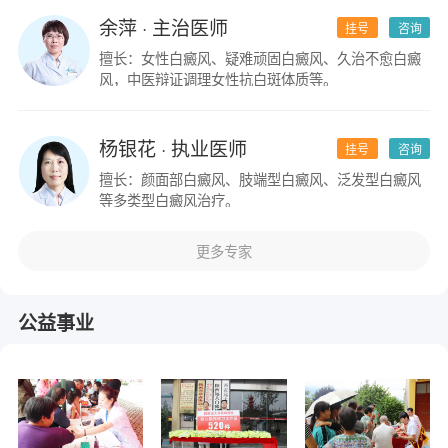
余萍
· 主治医师
挂号
咨询
擅长：女性白癜风、疑难顽固白癜风、久治不愈白癜
风，中医辩证调理女性抗白斑体质等。
杨银花
· 执业医师
挂号
咨询
擅长：颜面部白癜风、肢端型白癜风、泛发型白癜风
等多类型白癜风治疗。
更多专家
公益事业