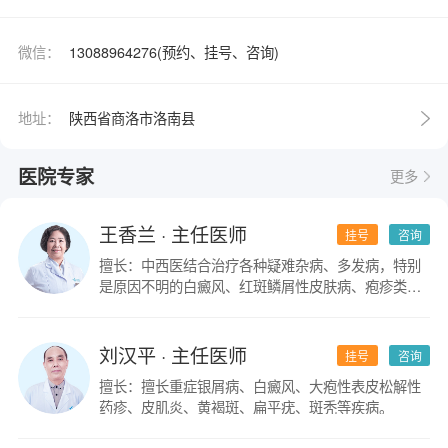
微信：
13088964276(预约、挂号、咨询)
地址：
陕西省商洛市洛南县
医院专家
更多
王香兰
· 主任医师
挂号
咨询
擅长：中西医结合治疗各种疑难杂病、多发病，特别
是原因不明的白癜风、红斑鳞屑性皮肤病、疱疹类皮
肤病。
刘汉平
· 主任医师
挂号
咨询
擅长：擅长重症银屑病、白癜风、大疱性表皮松解性
药疹、皮肌炎、黄褐斑、扁平疣、斑秃等疾病。