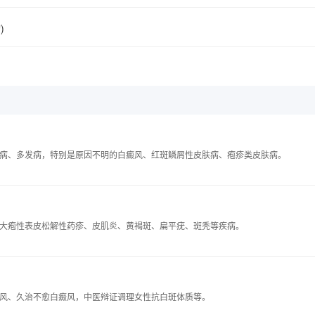
)
病、多发病，特别是原因不明的白癜风、红斑鳞屑性皮肤病、疱疹类皮肤病。
大疱性表皮松解性药疹、皮肌炎、黄褐斑、扁平疣、斑秃等疾病。
风、久治不愈白癜风，中医辩证调理女性抗白斑体质等。