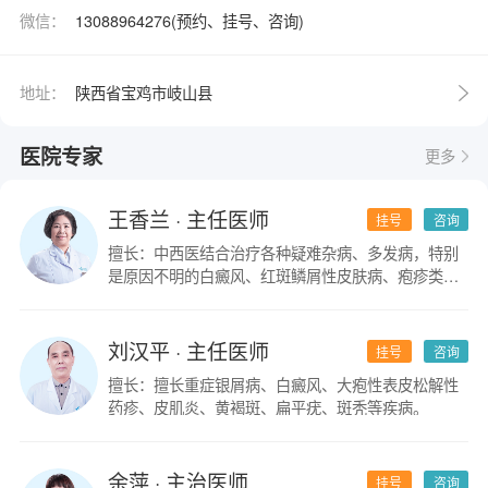
微信：
13088964276(预约、挂号、咨询)
地址：
陕西省宝鸡市岐山县
医院专家
更多
王香兰
· 主任医师
挂号
咨询
擅长：中西医结合治疗各种疑难杂病、多发病，特别
是原因不明的白癜风、红斑鳞屑性皮肤病、疱疹类皮
肤病。
刘汉平
· 主任医师
挂号
咨询
擅长：擅长重症银屑病、白癜风、大疱性表皮松解性
药疹、皮肌炎、黄褐斑、扁平疣、斑秃等疾病。
余萍
· 主治医师
挂号
咨询