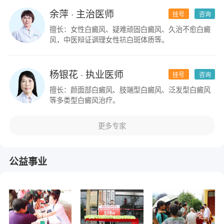
余萍
· 主治医师
挂号
咨询
擅长：女性白癜风、疑难顽固白癜风、久治不愈白癜
风，中医辩证调理女性抗白斑体质等。
杨银花
· 执业医师
挂号
咨询
擅长：颜面部白癜风、肢端型白癜风、泛发型白癜风
等多类型白癜风治疗。
更多专家
公益事业