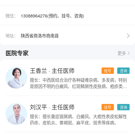
微信：
13088964276(预约、挂号、咨询)
地址：
陕西省商洛市商南县
医院专家
更多
王香兰
· 主任医师
挂号
咨询
擅长：中西医结合治疗各种疑难杂病、多发病，特别
是原因不明的白癜风、红斑鳞屑性皮肤病、疱疹类皮
肤病。
刘汉平
· 主任医师
挂号
咨询
擅长：擅长重症银屑病、白癜风、大疱性表皮松解性
药疹、皮肌炎、黄褐斑、扁平疣、斑秃等疾病。