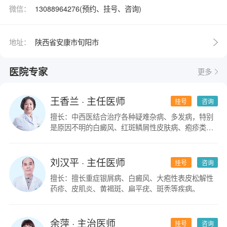
微信：
13088964276(预约、挂号、咨询)
地址：
陕西省安康市旬阳市
医院专家
更多
王香兰
· 主任医师
挂号
咨询
擅长：中西医结合治疗各种疑难杂病、多发病，特别
是原因不明的白癜风、红斑鳞屑性皮肤病、疱疹类皮
肤病。
刘汉平
· 主任医师
挂号
咨询
擅长：擅长重症银屑病、白癜风、大疱性表皮松解性
药疹、皮肌炎、黄褐斑、扁平疣、斑秃等疾病。
余萍
· 主治医师
挂号
咨询