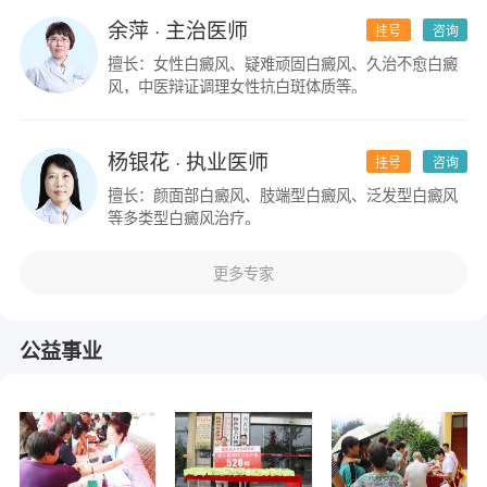
余萍
· 主治医师
挂号
咨询
擅长：女性白癜风、疑难顽固白癜风、久治不愈白癜
风，中医辩证调理女性抗白斑体质等。
杨银花
· 执业医师
挂号
咨询
擅长：颜面部白癜风、肢端型白癜风、泛发型白癜风
等多类型白癜风治疗。
更多专家
公益事业