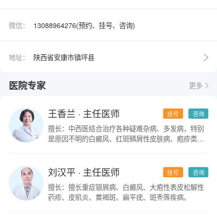
微信：
13088964276(预约、挂号、咨询)
地址：
陕西省安康市镇坪县
医院专家
更多
王香兰
· 主任医师
挂号
咨询
擅长：中西医结合治疗各种疑难杂病、多发病，特别
是原因不明的白癜风、红斑鳞屑性皮肤病、疱疹类皮
肤病。
刘汉平
· 主任医师
挂号
咨询
擅长：擅长重症银屑病、白癜风、大疱性表皮松解性
药疹、皮肌炎、黄褐斑、扁平疣、斑秃等疾病。