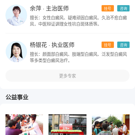
余萍
· 主治医师
挂号
咨询
擅长：女性白癜风、疑难顽固白癜风、久治不愈白癜
风，中医辩证调理女性抗白斑体质等。
杨银花
· 执业医师
挂号
咨询
擅长：颜面部白癜风、肢端型白癜风、泛发型白癜风
等多类型白癜风治疗。
更多专家
公益事业