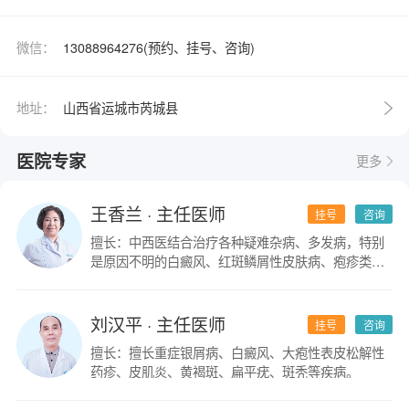
微信：
13088964276(预约、挂号、咨询)
地址：
山西省运城市芮城县
医院专家
更多
王香兰
· 主任医师
挂号
咨询
擅长：中西医结合治疗各种疑难杂病、多发病，特别
是原因不明的白癜风、红斑鳞屑性皮肤病、疱疹类皮
肤病。
刘汉平
· 主任医师
挂号
咨询
擅长：擅长重症银屑病、白癜风、大疱性表皮松解性
药疹、皮肌炎、黄褐斑、扁平疣、斑秃等疾病。