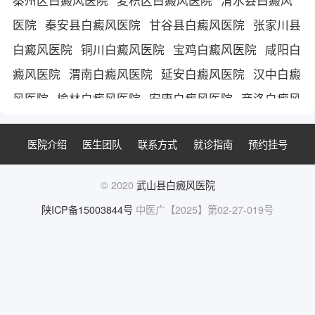
医院
秦安县白癜风医院
甘谷县白癜风医院
张家川县
白癜风医院
铜川白癜风医院
宝鸡白癜风医院
咸阳白
癜风医院
渭南白癜风医院
延安白癜风医院
汉中白癜
风医院
榆林白癜风医院
安康白癜风医院
商洛白癜风
医院
运城白癜风医院
平凉市白癜风医院
庆阳白癜风
医院介绍
医生团队
联系方式
就诊指南
预约挂号
医院
陇南白癜风医院
三门峡白癜风医院
陕西白癜风
医院
西安白癜风医院
西安治疗白癜风医院
西安白癜
© 2020
武山县白癜风医院
风医院哪家好
陕ICP备15003844号
中医广【2025】第02-27-019号