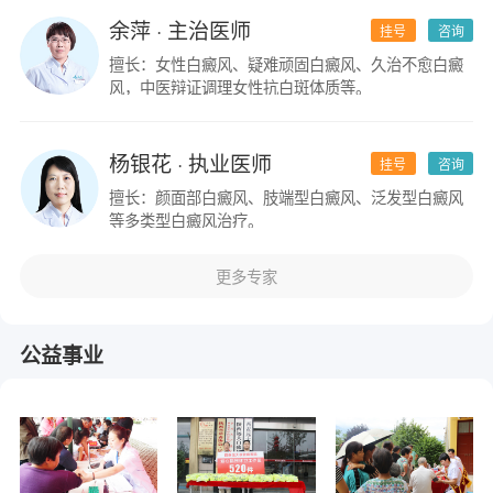
余萍
· 主治医师
挂号
咨询
擅长：女性白癜风、疑难顽固白癜风、久治不愈白癜
风，中医辩证调理女性抗白斑体质等。
杨银花
· 执业医师
挂号
咨询
擅长：颜面部白癜风、肢端型白癜风、泛发型白癜风
等多类型白癜风治疗。
更多专家
公益事业