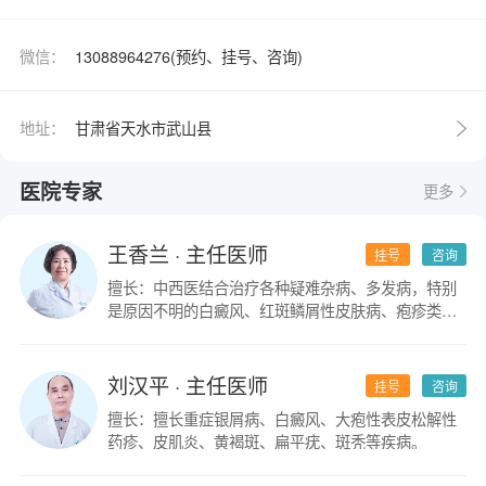
微信：
13088964276(预约、挂号、咨询)
地址：
甘肃省天水市武山县
医院专家
更多
王香兰
· 主任医师
挂号
咨询
擅长：中西医结合治疗各种疑难杂病、多发病，特别
是原因不明的白癜风、红斑鳞屑性皮肤病、疱疹类皮
肤病。
刘汉平
· 主任医师
挂号
咨询
擅长：擅长重症银屑病、白癜风、大疱性表皮松解性
药疹、皮肌炎、黄褐斑、扁平疣、斑秃等疾病。