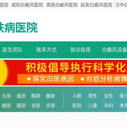
医院
咸阳白癜风医院
渭南白癜风医院
延安白癜风医院
汉中
医生团队
联系方式
就诊指南
白癜风设
头部
面部
胸部
腹部
人群
男性
女性
青
腿部
脚部
背部
手部
医院
儿童
孕妇
老