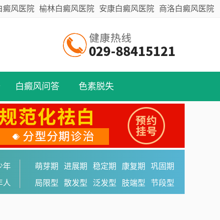
白癜风医院
榆林白癜风医院
安康白癜风医院
商洛白癜风医院
备
白癜风问答
色素脱失
少年
萌芽期
进展期
稳定期
康复期
巩固期
年人
局限型
散发型
泛发型
肢端型
节段型