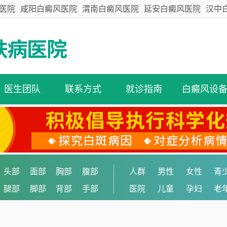
医院
咸阳白癜风医院
渭南白癜风医院
延安白癜风医院
汉中
医生团队
联系方式
就诊指南
白癜风设
头部
面部
胸部
腹部
人群
男性
女性
青
腿部
脚部
背部
手部
医院
儿童
孕妇
老