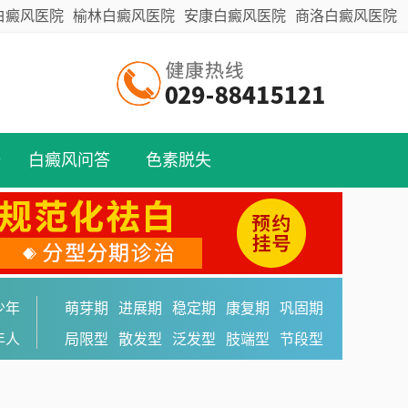
白癜风医院
榆林白癜风医院
安康白癜风医院
商洛白癜风医院
备
白癜风问答
色素脱失
少年
萌芽期
进展期
稳定期
康复期
巩固期
年人
局限型
散发型
泛发型
肢端型
节段型