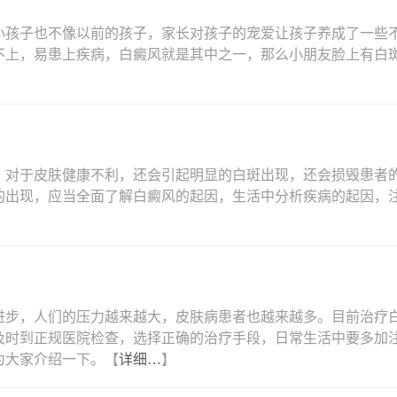
小孩子也不像以前的孩子，家长对孩子的宠爱让孩子养成了一些
不上，易患上疾病，白癜风就是其中之一，那么小朋友脸上有白
，对于皮肤健康不利，还会引起明显的白斑出现，还会损毁患者
的出现，应当全面了解白癜风的起因，生活中分析疾病的起因，
进步，人们的压力越来越大，皮肤病患者也越来越多。目前治疗
及时到正规医院检查，选择正确的治疗手段，日常生活中要多加
为大家介绍一下。【
详细…
】