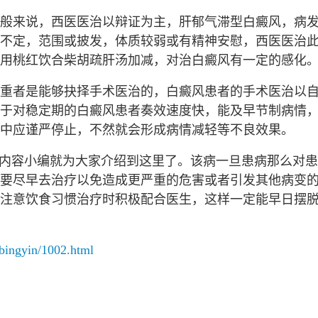
般来说，西医医治以辩证为主，肝郁气滞型白癜风，病
不定，范围或披发，体质较弱或有精神安慰，西医医治
用桃红饮合柴胡疏肝汤加减，对治白癜风有一定的感化
重者是能够抉择手术医治的，白癜风患者的手术医治以
于对稳定期的白癜风患者奏效速度快，能及早节制病情
中应谨严停止，不然就会形成病情减轻等不良效果。
的内容小编就为大家介绍到这里了。该病一旦患病那么对
要尽早去治疗以免造成更严重的危害或者引发其他病变
注意饮食习惯治疗时积极配合医生，这样一定能早日摆
bingyin/1002.html