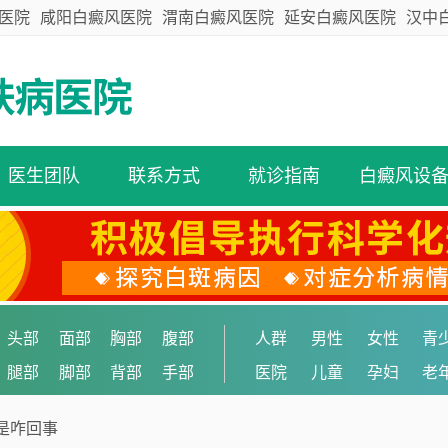
医院
咸阳白癜风医院
渭南白癜风医院
延安白癜风医院
汉中
医生团队
联系方式
就诊指南
白癜风设
头部
面部
胸部
腹部
人群
男性
女性
青
腿部
脚部
背部
手部
医院
儿童
孕妇
老
是咋回事