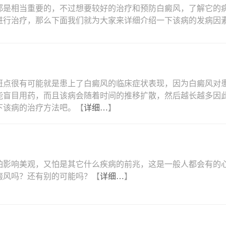
都是相当重要的，不过想要较好的治疗和预防白癜风，了解它的
进行治疗，那么下面我们就为大家来详细介绍一下该病的发病因
斑点很有可能就是患上了白癜风的临床症状表现，因为白癜风对
能盲目用药，而且该病会随着时间的推移扩散，然后越长越多因
下该病的治疗方法吧。【
详细…
】
怕影响美观，又怕是其它什么疾病的前兆，这是一般人都会有的
癜风吗？还有别的可能吗？【
详细…
】