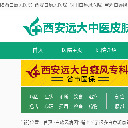
陕西白癜风医院
西安白癜风医院
铜川白癜风医院
宝鸡白癜风
首页
医院主页
医院介绍
病因
症状
诊断
饮食
治疗
部位
危害
心理
费用
检查
药物
腰部
当前位置：
首页
>
白癜风病因
>
嘴上长了很多白色斑点